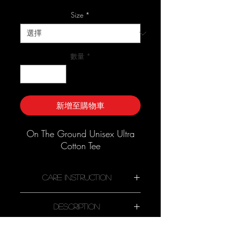
銷
價
Size
*
格
數量
*
新增至購物車
On The Ground Unisex Ultra
Cotton Tee
Care Instruction
Description
Machine wash cold, inside-out,
gentle cycle with mild detergent and