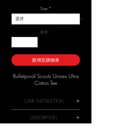
銷
價
Size
*
格
數量
*
新增至購物車
Bulletproof Scouts Unisex Ultra
Cotton Tee
Care Instruction
Description
Machine wash cold, inside-out,
gentle cycle with mild detergent and