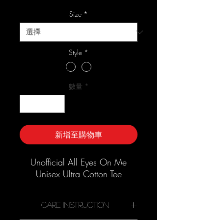
格
Size
*
Style
*
數量
*
新增至購物車
Unofficial All Eyes On Me
Unisex Ultra Cotton Tee
Care Instruction